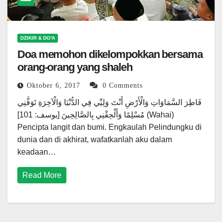
DZIKIR & DO'A
Doa memohon dikelompokkan bersama
orang-orang yang shaleh
Oktober 6, 2017
0 Comments
فَاطِرَ السَّمَاوَاتِ وَالْأَرْضِ أَنْتَ وَلِيِّي فِي الدُّنْيَا وَالْآخِرَةِ تَوَفَّنِي
مُسْلِمًا وَأَلْحِقْنِي بِالصَّالِحِينَ [يوسف: 101] (Wahai)
Pencipta langit dan bumi. Engkaulah Pelindungku di
dunia dan di akhirat, wafatkanlah aku dalam
keadaan…
Read More