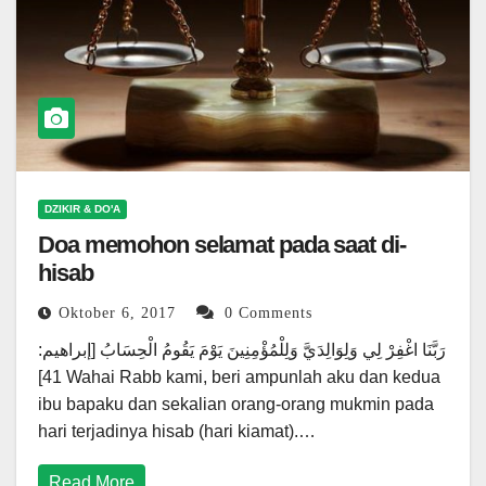
DZIKIR & DO'A
Doa memohon selamat pada saat di-
hisab
Oktober 6, 2017
0 Comments
رَبَّنَا اغْفِرْ لِي وَلِوَالِدَيَّ وَلِلْمُؤْمِنِينَ يَوْمَ يَقُومُ الْحِسَابُ [إبراهيم:
41] Wahai Rabb kami, beri ampunlah aku dan kedua
ibu bapaku dan sekalian orang-orang mukmin pada
hari terjadinya hisab (hari kiamat).…
Read More