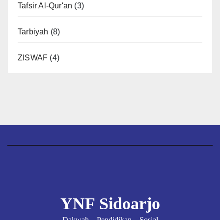
Tafsir Al-Qur'an
(3)
Tarbiyah
(8)
ZISWAF
(4)
YNF Sidoarjo
Dakwah – Pendidikan – Sosial