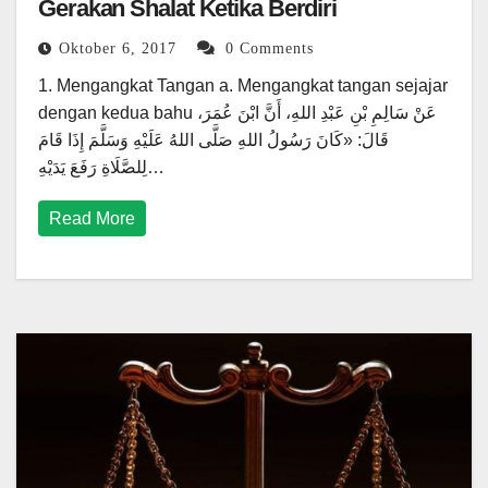
Gerakan Shalat Ketika Berdiri
Oktober 6, 2017
0 Comments
1. Mengangkat Tangan a. Mengangkat tangan sejajar
dengan kedua bahu عَنْ سَالِمِ بْنِ عَبْدِ اللهِ، أَنَّ ابْنَ عُمَرَ،
قَالَ: «كَانَ رَسُولُ اللهِ صَلَّى اللهُ عَلَيْهِ وَسَلَّمَ إِذَا قَامَ
لِلصَّلَاةِ رَفَعَ يَدَيْهِ…
Read More