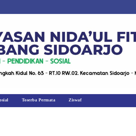
osial
Toserba Permata
Ziswaf