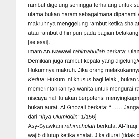
rambut digelung sehingga terhalang untuk 
ulama bukan haram sebagaimana dipahami o
makruhnya menggelung rambut ketika shalat
atau rambut dihimpun pada bagian belakang 
[selesai].
Imam An-Nawawi
rahimahullah
berkata: Ulam
Demikian juga rambut kepala yang digelung
Hukumnya makruh. Jika orang melakukannya m
Kedua:
Hukum ini khusus bagi lelaki, bukan 
memerintahkannya wanita untuk mengurai r
niscaya hal itu akan berpotensi menyingkapn
bukan aurat. Al-Ghozali berkata: “…… Janga
dari “
Ihya Ulumiddin
” 1/156]
Asy-Syawkani
rahimahulah
berkata: Al-‘Iraq
wajib ditutup ketika shalat. Jika diurai (ti