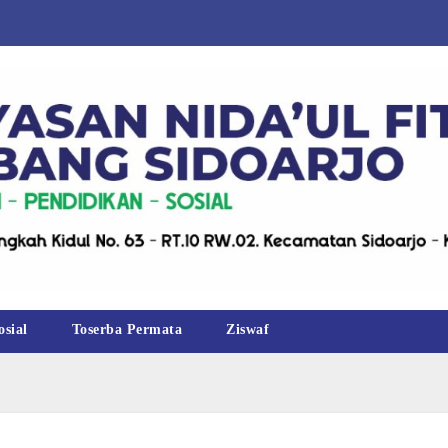
osial
Toserba Permata
Ziswaf