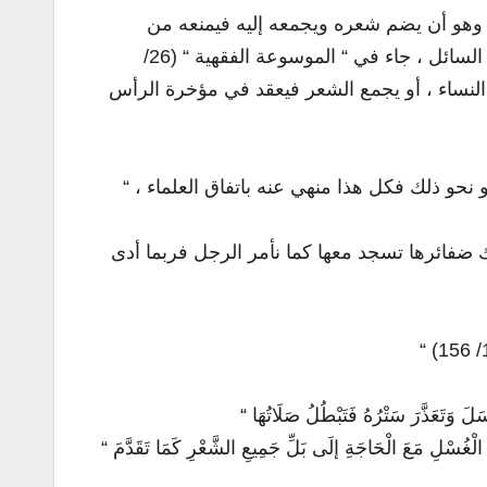
 للرجل أن يصلي وشعره معقوص ، وهو أن يضم شعره ويجمعه إليه فيمنعه من
السجود معه ، والكراهة في ذلك كراهة تنزيهية في قول جماهير أهل العلم ، وليست تحريمية كما يفهم من سؤال السائل ، جاء في “ الموسوعة الفقهية “ (26/
109): “  أو يجمع الشعر فيعقد في مؤخرة الرأس
“ اتفق العلماء على النهي عن الصلاة وثوبه مشمر أو كمه أو نحوه أو رأسه معقوص أو مردود شعره تحت عمامته أو نحو ذلك فكل هذا منهي عنه باتفاق العلماء ،
رك ضفائرها تسجد معها كما نأمر الرجل فربما أدى
“  وَتَعَذَّرَ سَتْرُهُ فَتَبْطُلُ صَلَاتُهَا
ي الْغُسْلِ مَعَ الْحَاجَةِ إلَى بَلِّ جَمِيعِ الشَّعْرِ كَمَا تَقَدَّمَ