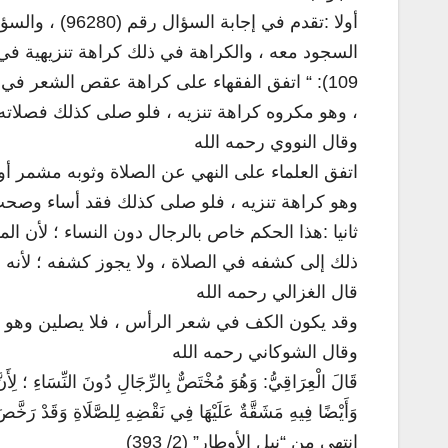
اتفق الفقهاء على كراهة عقص الشعر في الصلاة
وهو مكروه كراهة تنزيه ، فلو صلى كذلك فصلاته ص
وقال النووي رحمه الله
وهو كراهة تنزيه ، فلو صلى كذلك فقد أساء وصحت ص)
ثانيا :هذا الحكم خاص بالرجال دون النساء ؛ لأن ال
ذلك إلى كشفه في الصلاة ، ولا يجوز كشفه ؛ لأنه 
قال الغزالي رحمه الله
وقد يكون الكف في شعر الرأس ، فلا يصلين وهو عاقص )
وقال الشوكاني رحمه الله
قَالَ الْعِرَاقِيُّ: وَهُوَ مُخْتَصٌّ بِالرِّجَالِ دُونَ النِّسَاءِ ؛ لِأَنَ
وَأَيْضًا فِيهِ مَشَقَّةٌ عَلَيْهَا فِي نَقْضِهِ لِلصَّلَاةِ وَقَدْ رَخَ “
انتهى من “نيل الأوطار” (2/ 393)