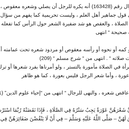
أولا :تقدم في إجابة السؤال رقم (96280) ، والسؤال رقم (163428) أنه يكره
 ، والعقص هو شد ضفيرة الشعر حول الرأس كما تفعله النساء ،
، حيحة “ انتهى
لاته “ . انتهى من “ شرح مسلم “ (209
مرأة في الصلاة مأمورة بالتستر ، ولو أمرناها بفرد شعرها أو ت
عورة ، وأما شعر الرجل فليس بعورة ، كما هو ظاهر
“ شعره ، والنهى للرجال “ انتهى من “إحياء علوم الدين” (1/ 156
ّ شَعْرَهُنَّ عَوْرَةٌ يَجِبُ سَتْرُهُ فِي الصَّلَاةِ ، فَإِذَا نَقَضَتْهُ رُبَّمَا اسْتَرْسَلَ
ّصَ لَهُنَّ – صَلَّى اللَّهُ عَلَيْهِ وَسَلَّمَ – فِي أَنْ لَا يَنْقُضْنَ ضَفَائِرَهُنَّ فِ