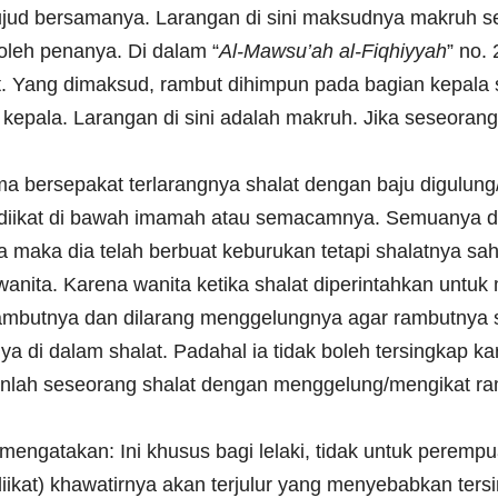
sujud bersamanya. Larangan di sini maksudnya makruh
leh penanya. Di dalam “
Al-Mawsu’ah al-Fiqhiyyah
” no.
. Yang dimaksud, rambut dihimpun pada bagian kepala 
kepala. Larangan di sini adalah makruh. Jika seseora
a bersepakat terlarangnya shalat dengan baju digulung/
/diikat di bawah imamah atau semacamnya. Semuanya d
aka dia telah berbuat keburukan tetapi shalatnya sah [
wanita. Karena wanita ketika shalat diperintahkan untuk
ambutnya dan dilarang menggelungnya agar rambutnya 
ya di dalam shalat. Padahal ia tidak boleh tersingkap k
nlah seseorang shalat dengan menggelung/mengikat rambu
i mengatakan: Ini khusus bagi lelaki, tidak untuk perem
dak diikat) khawatirnya akan terjulur yang menyebabkan t