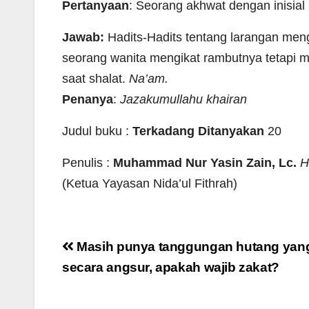
Pertanyaan
: Seorang akhwat dengan inisial
Jawab:
Hadits-Hadits tentang larangan meng
seorang wanita mengikat rambutnya tetapi m
saat shalat.
Na’am.
Penanya
:
Jazakumullahu khairan
Judul buku :
Terkadang Ditanyakan
20
Penulis :
Muhammad Nur Yasin Zain, Lc.
Ha
(Ketua Yayasan Nida’ul Fithrah)
Navigasi
Masih punya tanggungan hutang yang
pos
secara angsur, apakah wajib zakat?