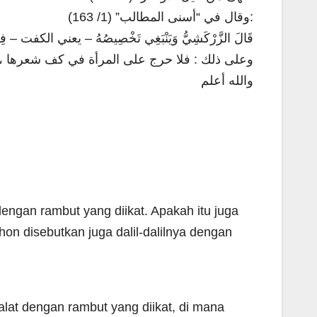
وقال في “أسنى المطالب” (1/ 163):
قَالَ الزَّرْكَشِيُّ وَيَنْبَغِي تَخْصِيصُهُ – يعني الكفت – فِي الشَّعْرِ 
وعلى ذلك : فلا حرج على المرأة في كف شعرها ، 
والله أعلم
engan rambut yang diikat. Apakah itu juga
on disebutkan juga dalil-dalilnya dengan
alat dengan rambut yang diikat, di mana