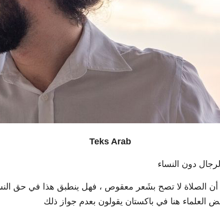
Teks Arab
جال دون النساء
قم 141473 ذكرتم بالتفصيل أن الصلاة لا تصح بشَعر معقوص ، فهل ينطبق هذا 
عض العلماء هنا في باكستان يقولون بعدم جواز ذلك