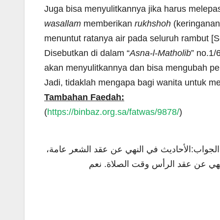
Juga bisa menyulitkannya jika harus melepas
wasallam
memberikan
rukhshoh
(keringanan
menuntut ratanya air pada seluruh rambut [Se
Disebutkan di dalam “
Asna-l-Matholib
” no.1/
akan menyulitkannya dan bisa mengubah perf
Jadi, tidaklah mengapa bagi wanita untuk me
Tambahan Faedah:
(
https://binbaz.org.sa/fatwas/9878/
)
 الجواب:الأحاديث في النهي عن عقد الشعر عامة
 النهي عن عقد الرأس وقت الصلاة. نعم