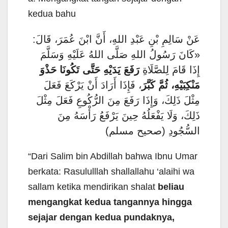
kedua bahu
عَنْ سَالِمِ بْنِ عَبْدِ اللهِ، أَنَّ ابْنَ عُمَرَ، قَالَ:
«كَانَ رَسُولُ اللهِ صَلَّى اللهُ عَلَيْهِ وَسَلَّمَ
إِذَا قَامَ لِلصَّلَاةِ
رَفَعَ يَدَيْهِ حَتَّى تَكُونَا حَذْوَ
مَنْكِبَيْهِ، ثُمَّ كَبَّرَ
، فَإِذَا أَرَادَ أَنْ يَرْكَعَ فَعَلَ
مِثْلَ ذَلِكَ، وَإِذَا رَفَعَ مِنَ الرُّكُوعِ فَعَلَ مِثْلَ
ذَلِكَ، وَلَا يَفْعَلُهُ حِينَ يَرْفَعُ رَأْسَهُ مِنَ
السُّجُودِ (صحيح مسلم)
“Dari Salim bin Abdillah bahwa Ibnu Umar
berkata: Rasululllah shallallahu ‘alaihi wa
sallam ketika mendirikan shalat
beliau
mengangkat kedua tangannya hingga
sejajar dengan kedua pundaknya,