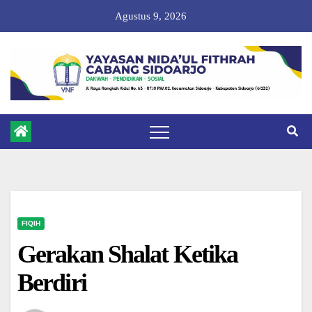
Skip
Agustus 9, 2026
to
content
FIQIH
Gerakan Shalat Ketika
Berdiri