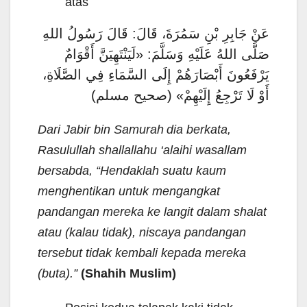
atas
عَنْ جَابِرِ بْنِ سَمُرَةَ، قَالَ: قَالَ رَسُولُ اللهِ
صَلَّى اللهُ عَلَيْهِ وَسَلَّمَ: «لَيَنْتَهِيَنَّ أَقْوَامٌ
يَرْفَعُونَ أَبْصَارَهُمْ إِلَى السَّمَاءِ فِي الصَّلَاةِ،
أَوْ لَا تَرْجِعُ إِلَيْهِمْ» (صحيح مسلم)
Dari Jabir bin Samurah
dia berkata,
Rasulullah shallallahu ‘alaihi wasallam
bersabda, “Hendaklah suatu kaum
menghentikan untuk mengangkat
pandangan mereka ke langit dalam shalat
atau (kalau tidak), niscaya pandangan
tersebut tidak kembali kepada mereka
(buta).”
(Shahih Muslim)