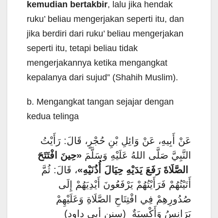
kemudian bertakbir
, lalu jika hendak
ruku’ beliau mengerjakan seperti itu, dan
jika berdiri dari ruku’ beliau mengerjakan
seperti itu, tetapi beliau tidak
mengerjakannya ketika mengangkat
kepalanya dari sujud” (Shahih Muslim).
b. Mengangkat tangan sejajar dengan
kedua telinga
عَنْ أَبِيهِ، عَنْ وَائِلِ بْنِ حُجْرٍ، قَالَ: رَأَيْتُ
النَّبِيَّ صَلَّى اللهُ عَلَيْهِ وَسَلَّمَ
«حِينَ افْتَتَحَ
الصَّلَاةَ رَفَعَ يَدَيْهِ حِيَالَ أُذُنَيْهِ»
، قَالَ: ثُمَّ
أَتَيْتُهُمْ فَرَأَيْتُهُمْ يَرْفَعُونَ أَيْدِيَهُمْ إِلَى
صُدُورِهِمْ فِي افْتِتَاحِ الصَّلَاةِ وَعَلَيْهِمْ
بَرَانِسُ وَأَكْسِيَةٌ (سنن أبي داود)