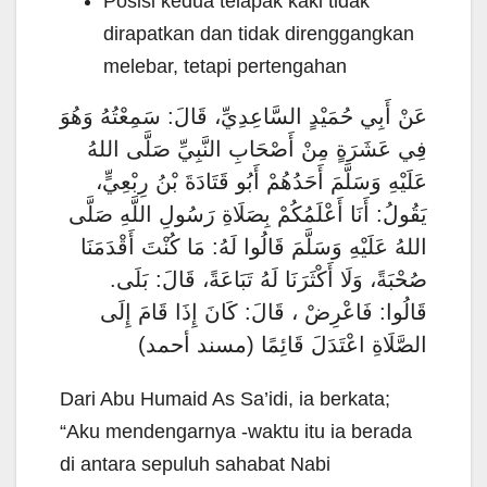
Posisi kedua telapak kaki tidak
dirapatkan dan tidak direnggangkan
melebar, tetapi pertengahan
عَنْ أَبِي حُمَيْدٍ السَّاعِدِيِّ، قَالَ: سَمِعْتُهُ وَهُوَ
فِي عَشَرَةٍ مِنْ أَصْحَابِ النَّبِيِّ صَلَّى اللهُ
عَلَيْهِ وَسَلَّمَ أَحَدُهُمْ أَبُو قَتَادَةَ بْنُ رِبْعِيٍّ،
يَقُولُ: أَنَا أَعْلَمُكُمْ بِصَلَاةِ رَسُولِ اللَّهِ صَلَّى
اللهُ عَلَيْهِ وَسَلَّمَ قَالُوا لَهُ: مَا كُنْتَ أَقْدَمَنَا
صُحْبَةً، وَلَا أَكْثَرَنَا لَهُ تَبَاعَةً، قَالَ: بَلَى.
قَالُوا: فَاعْرِضْ ، قَالَ: كَانَ إِذَا قَامَ إِلَى
الصَّلَاةِ اعْتَدَلَ قَائِمًا (مسند أحمد)
Dari Abu Humaid As Sa’idi, ia berkata;
“Aku mendengarnya -waktu itu ia berada
di antara sepuluh sahabat Nabi