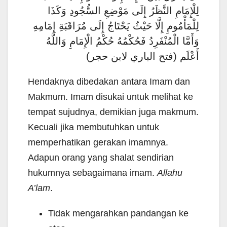
لِلْإِمَامِ النَّظَرُ إِلَى مَوْضِعِ السُّجُودِ وَكَذَا
لِلْمَأْمُومِ إِلَّا حَيْثُ يَحْتَاجُ إِلَى مُرَاقَبَةِ إِمَامِهِ
وَأَمَّا الْمُنْفَرِدُ فَحُكْمُهُ حُكْمُ الْإِمَامِ وَاللَّهُ
أَعْلَم (فتح الباري لابن حجر)
Hendaknya dibedakan antara Imam dan
Makmum. Imam disukai untuk melihat ke
tempat sujudnya, demikian juga makmum.
Kecuali jika membutuhkan untuk
memperhatikan gerakan imamnya.
Adapun orang yang shalat sendirian
hukumnya sebagaimana imam.
Allahu
A’lam
.
Tidak mengarahkan pandangan ke