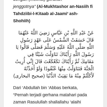
jenggotnya”
(Al-Mukhtashor an-Nasiih fi
Tahdziibi-l-Kitaab al-Jaami’ ash-
Shohiih)
عَنْ عَبْدِ اللَّهِ بْنِ عَبَّاسٍ رَضِيَ اللَّهُ عَنْهُمَا
قَالَ خَسَفَتْ الشَّمْسُ عَلَى عَهْدِ رَسُولِ
اللَّهِ صَلَّى اللَّهُ عَلَيْهِ وَسَلَّمَ فَصَلَّى قَالُوا يَا
رَسُولَ اللَّهِ رَأَيْنَاكَ تَنَاوَلْتَ شَيْئًا فِي
مَقَامِكَ ثُمَّ رَأَيْنَاكَ تَكَعْكَعْتَ قَالَ إِنِّي أُرِيتُ
الْجَنَّةَ فَتَنَاوَلْتُ مِنْهَا عُنْقُودًا وَلَوْ أَخَذْتُهُ
لَأَكَلْتُمْ مِنْهُ مَا بَقِيَتْ الدُّنْيَا (صحيح البخارى)
Dari ‘Abdullah bin ‘Abbas berkata,
“Pernah terjadi gerhana matahari pada
zaman Rasulullah shallallahu ‘alaihi