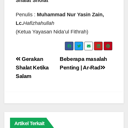
Shalat
Sholat
Penulis :
Muhammad Nur Yasin Zain,
Lc.
Hafizhahullah
(Ketua Yayasan Nida’ul Fithrah)
Navigasi
Gerakan
Beberapa masalah
pos
Shalat Ketika
Penting | Ar-Rad
Salam
Artikel Terkait