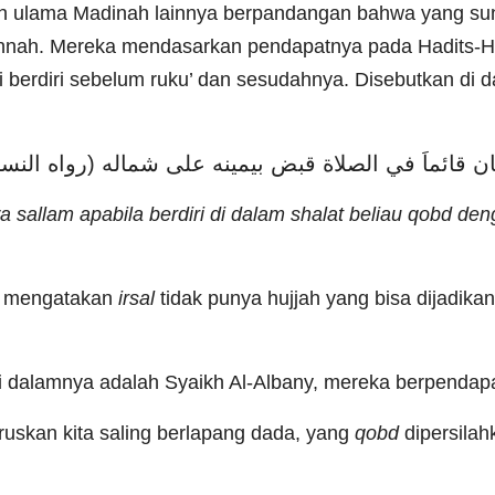
lah ulama Madinah lainnya berpandangan bahwa yang su
sunnah. Mereka mendasarkan pendapatnya pada Hadits-H
 berdiri sebelum ruku’ dan sesudahnya. Disebutkan di da
َ إذا كان قائماَ في الصلاة قبض بيمينه على شماله (رواه الن
 wa sallam apabila berdiri di dalam shalat beliau qobd d
g mengatakan
irsal
tidak punya hujjah yang bisa dijadik
i dalamnya adalah Syaikh Al-Albany, mereka berpenda
uskan kita saling berlapang dada, yang
qobd
dipersila