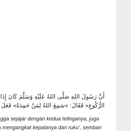
أَنَّ رَسُولَ اللهِ صَلَّى اللهُ عَلَيْهِ وَسَلَّمَ كَانَ إِذَا كَبَّر
الرُّكُوعِ» فَقَالَ: «سَمِعَ اللهُ لِمَنْ حَمِدَهُ» فَ)
ngga sejajar dengan kedua telinganya, juga
a mengangkat kepalanya dari ruku’, sembari