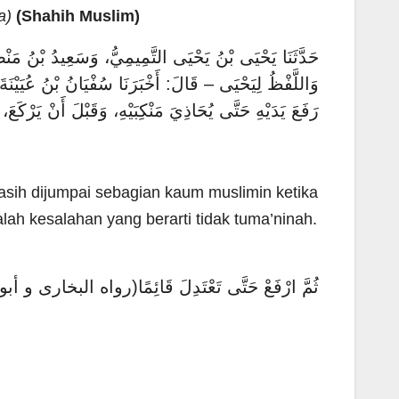
a)
(Shahih Muslim)
حَدَّثَنَا يَحْيَى بْنُ يَحْيَى التَّمِيمِيُّ، وَسَعِيدُ بْنُ مَ، –
وَاللَّفْظُ لِيَحْيَى – قَالَ: أَخْبَرَنَا سُفْيَانُ بْنُ عُيَيْن
رَفَعَ يَدَيْهِ حَتَّى يُحَاذِيَ مَنْكِبَيْهِ، وَقَبْلَ أَنْ يَر)
Masih dijumpai sebagian kaum muslimin ketika
alah kesalahan yang berarti tidak tuma’ninah.
ثُمَّ ارْفَعْ حَتَّى تَعْتَدِلَ قَائِمًا(رواه البخارى و أ)