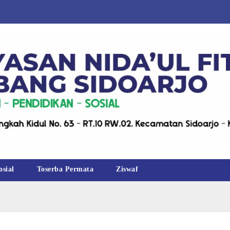
osial
Toserba Permata
Ziswaf