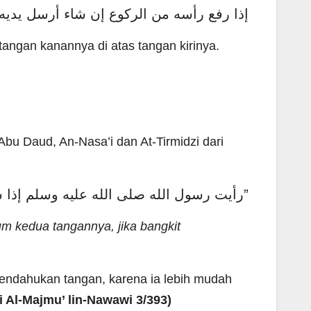
إذا رفع رأسه من الركوع إن شاء أرسل يديه
tangan kanannya di atas tangan kirinya.
Abu Daud, An-Nasa’i dan At-Tirmidzi dari
“رأيت رسول الله صلى الله عليه وسلم إذا سجد وضع ركبتيه قبل يديه، وإذا نهض رفع يديه قبل ركبتيه”
um kedua tangannya, jika bangkit
 mendahukan tangan, karena ia lebih mudah
ri Al-Majmu’ lin-Nawawi 3/393)