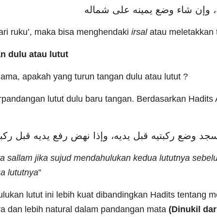
، وإن شاء وضع يمينه على شماله
ari ruku’, maka bisa menghendaki
irsal
atau meletakkan 
n dulu atau lutut
lama, apakah yang turun tangan dulu atau lutut ?
rpandangan lutut dulu baru tangan. Berdasarkan Hadits 
i wa sallam jika sujud mendahulukan kedua lututnya sebel
 lututnya
”
lukan lutut ini lebih kuat dibandingkan Hadits tentang
ya dan lebih natural dalam pandangan mata
(Dinukil da