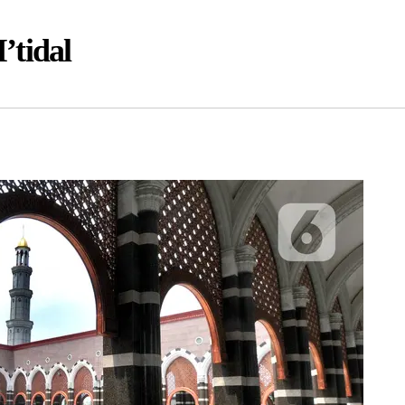
’tidal