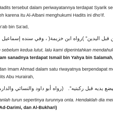
its tersebut dalam periwayatannya terdapat Syarik s
eh karena itu Al-Albani menghukumi Hadits ini dho’if.
’ab bin Sa’ad,
sebelum kedua lutut, lalu kami diperintahkan mendahul
lam sanadnya terdapat Ismail bin Yahya bin Salamah,
 dan Imam Ahmad dalam satu riwayatnya berpendapat 
ts Abu Hurairah,
ليضع يديه قبل ركبتيه”. (رواه أبو داود والنسائي والدا
nganlah turun sepertinya turunnya onta. Hendaklah dia 
Ad-Darimi, dan Al-Bukhari)