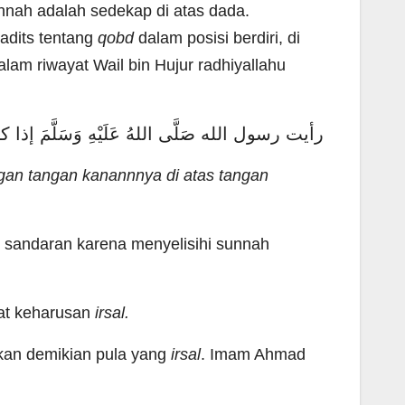
nnah adalah sedekap di atas dada.
adits tentang
qobd
dalam posisi berdiri, di
lam riwayat Wail bin Hujur radhiyallahu
رأيت رسول الله صَلَّى اللهُ عَلَيْهِ وَسَلَّم)
engan tangan kanannnya di atas tangan
an sandaran karena menyelisihi sunnah
pat keharusan
irsal.
hkan demikian pula yang
irsal
. Imam Ahmad