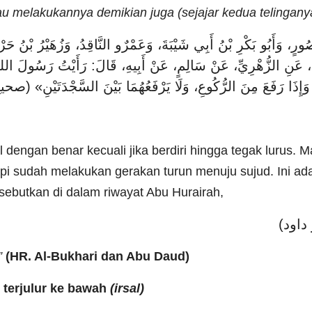
u melakukannya demikian juga (sejajar kedua telingany
نْصُورٍ، وَأَبُو بَكْرِ بْنُ أَبِي شَيْبَةَ، وَعَمْرٌو النَّاقِدُ، وَزُهَيْرُ بْنُ ح
َةَ، عَنِ الزُّهْرِيِّ، عَنْ سَالِمٍ، عَنْ أَبِيهِ، قَالَ: رَأَيْتُ رَسُولَ اللهِ 
ْكَعَ، وَإِذَا رَفَعَ مِنَ الرُّكُوعِ، وَلَا يَرْفَعُهُمَا بَيْنَ السَّجْدَتَيْن
 dengan benar kecuali jika berdiri hingga tegak lurus. 
tapi sudah melakukan gerakan turun menuju sujud. Ini ad
sebutkan di dalam riwayat Abu Hurairah,
بو داود
”
(HR. Al-Bukhari dan Abu Daud)
 terjulur ke bawah
(irsal)