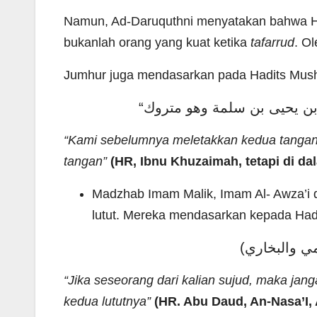
Namun, Ad-Daruquthni menyatakan bahwa Had
bukanlah orang yang kuat ketika
tafarrud
. Ol
Jumhur juga mendasarkan pada Hadits Mush
“
Kami sebelumnya meletakkan kedua tangan 
tangan”
(HR, Ibnu Khuzaimah, tetapi di da
Madzhab Imam Malik, Imam Al- Awza’i
lutut. Mereka mendasarkan kepada Hadi
رمي والبخاري
“Jika seseorang dari kalian sujud, maka ja
kedua lututnya”
(HR. Abu Daud, An-Nasa’I, 