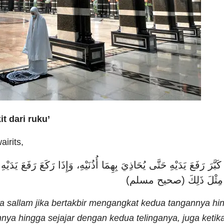
t dari ruku’
irits,
َ رَفَعَ يَدَيْهِ حَتَّى يُحَاذِيَ بِهِمَا أُذُنَيْهِ، وَإِذَا رَكَعَ رَفَعَ يَدَيْهِ 
عَلَ مِثْلَ ذَلِكَ (صحيح مسلم
wa sallam jika bertakbir mengangkat kedua tangannya hi
nya hingga sejajar dengan kedua telinganya, juga ketik