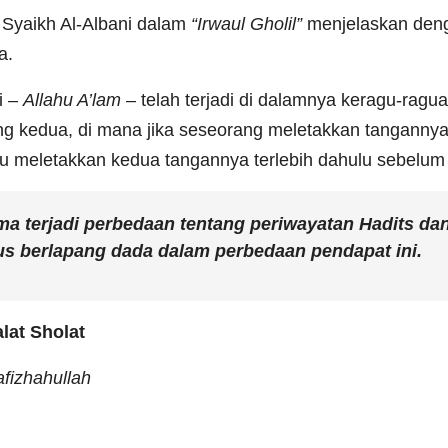
Syaikh Al-Albani dalam
“Irwaul Gholil”
menjelaskan deng
a.
i –
Allahu A’lam
– telah terjadi di dalamnya keragu-ragu
ang kedua, di mana jika seseorang meletakkan tangannya
itu meletakkan kedua tangannya terlebih dahulu sebelum 
ama terjadi perbedaan tentang periwayatan Hadits d
arus berlapang dada dalam perbedaan pendapat ini.
lat
Sholat
fizhahullah