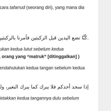
ecara
tafarrud
(seorang diri), yang mana dia
“كُنَّا نضع اليدين قبل الركبتين فأمرنا بالركبتين قبل اليدين” )رواه ابن خزيمة( ، وفي سنده إسماعيل بن يحيى بن سلمة وهو متروك.
ukan kedua lutut sebelum kedua
 orang yang “matruk” [ditinggalkan] )
mendahulukan kedua tangan sebelum kedua
إذا سجد أحدكم فلا يبرك كما يبرك البعير، و)
meletakkan kedua tangannya dulu sebelum