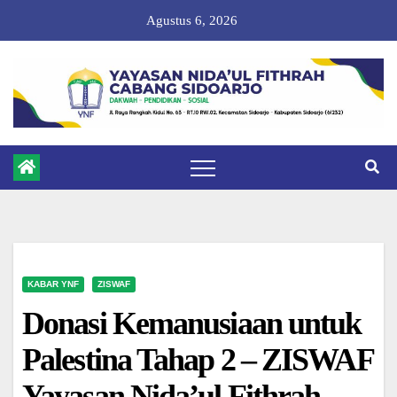
Skip
Agustus 6, 2026
to
content
KABAR YNF
ZISWAF
Donasi Kemanusiaan untuk
Palestina Tahap 2 – ZISWAF
Yayasan Nida’ul Fithrah