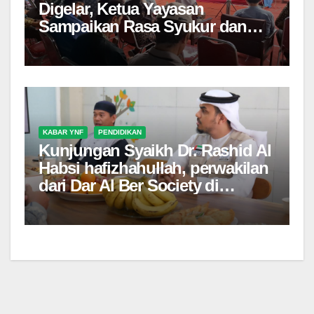
Digelar, Ketua Yayasan
Sampaikan Rasa Syukur dan
Kebanggaan
KABAR YNF
PENDIDIKAN
Kunjungan Syaikh Dr. Rashid Al
Habsi hafizhahullah, perwakilan
dari Dar Al Ber Society di
Sekolah Islam Permata Sunnah