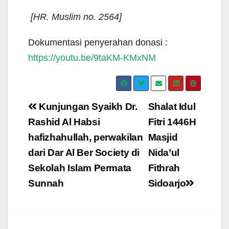
[HR. Muslim no. 2564]
Dokumentasi penyerahan donasi :
https://youtu.be/9taKM-KMxNM
Navigasi
Kunjungan Syaikh Dr.
Shalat Idul
pos
Rashid Al Habsi
Fitri 1446H
hafizhahullah, perwakilan
Masjid
dari Dar Al Ber Society di
Nida’ul
Sekolah Islam Permata
Fithrah
Sunnah
Sidoarjo