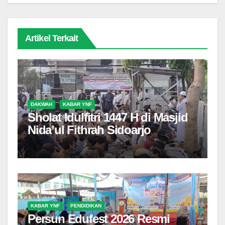
Artikel Terkait
DAKWAH
KABAR YNF
Sholat Idulfitri 1447 H di Masjid
Nida’ul Fithrah Sidoarjo
KABAR YNF
PENDIDIKAN
Persun Edufest 2026 Resmi