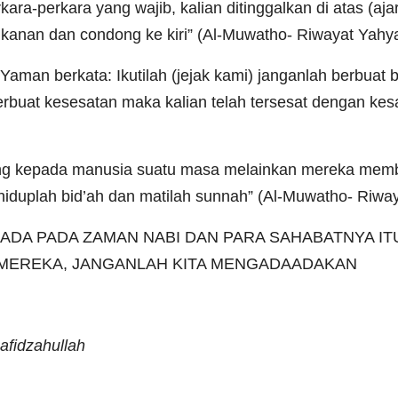
ara-perkara yang wajib, kalian ditinggalkan di atas (aja
nan dan condong ke kiri” (Al-Muwatho- Riwayat Yahya A
Yaman berkata: Ikutilah (jejak kami) janganlah berbuat bi
erbuat kesesatan maka kalian telah tersesat dengan kesa
atang kepada manusia suatu masa melainkan mereka mem
hiduplah bid’ah dan matilah sunnah” (Al-Muwatho- Riwaya
ADA PADA ZAMAN NABI DAN PARA SAHABATNYA IT
A MEREKA, JANGANLAH KITA MENGADAADAKAN
fidzahullah