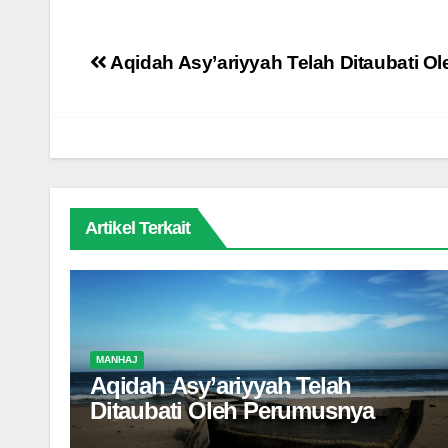
Navigasi
Aqidah Asy’ariyyah Telah Ditaubati 
pos
Artikel Terkait
MANHAJ
Aqidah Asy’ariyyah Telah
Ditaubati Oleh Perumusnya