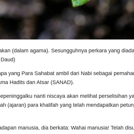
-adakan (dalam agama). Sesungguhnya perkara yang diad
u Daud)
ang Para Sahabat ambil dari Nabi sebagai pemaham
lama Hadits dan Atsar (SANAD).
sepeninggalku nanti niscaya akan melihat perselisihan 
 (ajaran) para khalifah yang telah mendapatkan petunju
adapan manusia, dia berkata: Wahai manusia! Telah dis