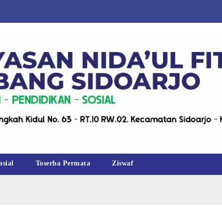
osial
Toserba Permata
Ziswaf