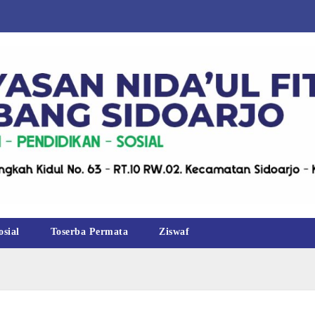
osial
Toserba Permata
Ziswaf