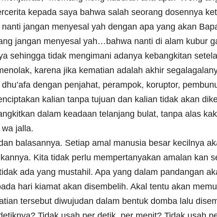
rita kepada saya bahwa salah seorang dosennya ketika
, nanti jangan menyesal yah dengan apa yang akan Bap
 yang jangan menyesal yah…bahwa nanti di alam kubur 
inya sehingga tidak mengimani adanya kebangkitan setela
menolak, karena jika kematian adalah akhir segalagalan
dhu’afa dengan penjahat, perampok, koruptor, pembunuh 
ciptakan kalian tanpa tujuan dan kalian tidak akan di
bangkitkan dalam keadaan telanjang bulat, tanpa alas ka
wa jalla.
an balasannya. Setiap amal manusia besar kecilnya ak
ukannya. Kita tidak perlu mempertanyakan amalan kan 
idak ada yang mustahil. Apa yang dalam pandangan akal
pada hari kiamat akan disembelih. Akal tentu akan memu
matian tersebut diwujudan dalam bentuk domba lalu dis
etiknya? Tidak usah per detik, per menit? Tidak usah pe