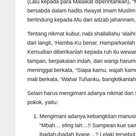
(Lalu kepada para Malaikat diperintahkan), 
bersabda dalam hadits riwayat Imam Muslim 
berlindung kepada-Mu dari adzab jahannam, da
Tentang nikmat kubur, nabi shallallahu ‘ala
dari langit, ‘Hamba-Ku benar. Hamparkanlah 
Kemudian diberikanlah kepada ruh itu wewang
tampan, berpakaian indah, dan wangi harum
meninggal berkata, “Siapa kamu, wajah kam
mati berkata, ‘Wahai Tuhanku, bangkitkanla
Selain harus mengimani adanya nikmat dan s
pokok, yaitu:
Mengimani adanya kebangkitan manusia 
“Mbah… eling lah…!! Sampean kue sam
ibadah-ibadah liyane…? Lelaki terseb