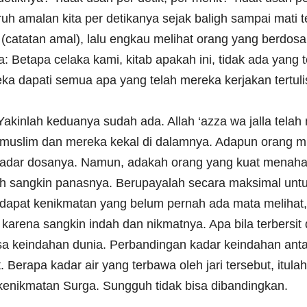
h amalan kita per detikanya sejak baligh sampai mati 
ab (catatan amal), lalu engkau melihat orang yang berd
a: Betapa celaka kami, kitab apakah ini, tidak ada yang t
ka dapati semua apa yang telah mereka kerjakan tertul
kinlah keduanya sudah ada. Allah ‘azza wa jalla tela
 muslim dan mereka kekal di dalamnya. Adapun orang m
kadar dosanya. Namun, adakah orang yang kuat menahan
dih sangkin panasnya. Berupayalah secara maksimal unt
erdapat kenikmatan yang belum pernah ada mata melihat
a karena sangkin indah dan nikmatnya. Apa bila terbersi
a keindahan dunia. Perbandingan kadar keindahan antar
 Berapa kadar air yang terbawa oleh jari tersebut, itul
r kenikmatan Surga. Sungguh tidak bisa dibandingkan.