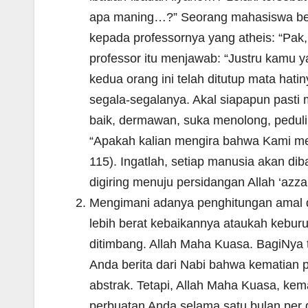
apa maning…?” Seorang mahasiswa berce
kepada professornya yang atheis: “Pak
professor itu menjawab: “Justru kamu
kedua orang ini telah ditutup mata hat
segala-segalanya. Akal siapapun pasti 
baik, dermawan, suka menolong, peduli 
“Apakah kalian mengira bahwa Kami men
115). Ingatlah, setiap manusia akan di
digiring menuju persidangan Allah ‘azza 
Mengimani adanya penghitungan amal d
lebih berat kebaikannya ataukah kebur
ditimbang. Allah Maha Kuasa. BagiNya t
Anda berita dari Nabi bahwa kematian 
abstrak. Tetapi, Allah Maha Kuasa, ke
perbuatan Anda selama satu bulan per d