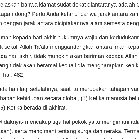
jelaskan bahwa kiamat sudat dekat diantaranya adalah 
 Kapan dong? Perlu Anda ketahui bahwa jarak antara za
kan dengan jarak antara diciptakannya alam semesta den
man kepada hari akhir hukumnya wajib dan kedudukan
k sekali Allah Ta’ala menggandengkan antara iman kepad
da hari akhir, tidak mungkin akan beriman kepada Allah
rang tidak akan beramal kecuali dia mengharapkan kenik
h hal. 482]
k ada hari lagi setelahnya, saat itu merupakan tahapan y
pan kehidupan secara global, (1) Ketika manusia belum 
5) Ketika berada di akhirat.
etidaknya- mencakup tiga hal pokok yaitu mengimani ada
lasan), serta mengimani tentang surga dan neraka. Term