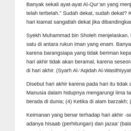
Banyak sekali ayat-ayat Al-Qur’an yang men
telah terbelah.” Sudah dekat, sudah dekat?
hari kiamat sangatlah dekat jika dibanding
Syekh Muhammad bin Sholeh menjelaskan, i
satu di antara rukun iman yang enam. Banya
karena barangsiapa yang tidak beriman kepa
hari akhir tidak akan beramal, karena seseo
di hari akhir. (Syarh Al-‘Aqidah Al-Wasithiyya
Disebut hari akhir karena pada hari itu tida
Manusia dalam hidupnya mengarungi lima taha
berada di dunia; (4) Ketika di alam barzakh; (
Keimanan yang benar terhadap hari akhir -s
adanya hisaab (perhitungan) dan jazaa’ (ba