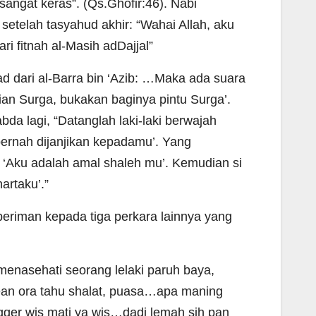
angat keras”. (Qs.Ghofir:46). Nabi
etelah tasyahud akhir: “Wahai Allah, aku
i fitnah al-Masih adDajjal”
ad dari al-Barra bin ‘Azib: …Maka ada suara
ian Surga, bukakan baginya pintu Surga’.
a lagi, “Datanglah laki-laki berwajah
ernah dijanjikan kepadamu’. Yang
‘Aku adalah amal shaleh mu’. Kemudian si
artaku’.”
beriman kepada tiga perkara lainnya yang
menasehati seorang lelaki paruh baya,
an ora tahu shalat, puasa…apa maning
ger wis mati ya wis…dadi lemah sih pan