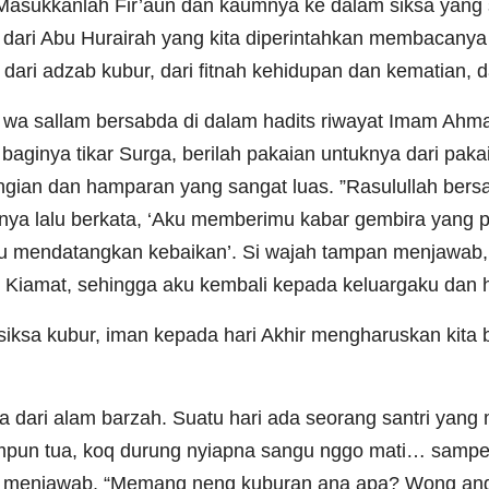
“Masukkanlah Fir’aun dan kaumnya ke dalam siksa yang s
dari Abu Hurairah yang kita diperintahkan membacanya s
ri adzab kubur, dari fitnah kehidupan dan kematian, dar
ihi wa sallam bersabda di dalam hadits riwayat Imam Ahm
baginya tikar Surga, berilah pakaian untuknya dari paka
ian dan hamparan yang sangat luas. ”Rasulullah bersabd
nya lalu berkata, ‘Aku memberimu kabar gembira yang p
u mendatangkan kebaikan’. Si wajah tampan menjawab, 
h Kiamat, sehingga aku kembali kepada keluargaku dan h
iksa kubur, iman kepada hari Akhir mengharuskan kita 
dari alam barzah. Suatu hari ada seorang santri yang 
pun tua, koq durung nyiapna sangu nggo mati… sampe
ut menjawab, “Memang neng kuburan ana apa? Wong ang