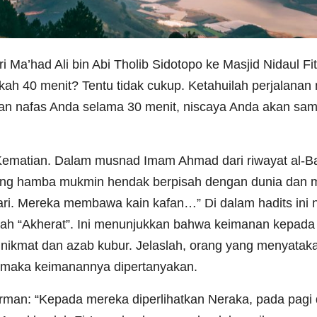
a’had Ali bin Abi Tholib Sidotopo ke Masjid Nidaul Fit
h 40 menit? Tentu tidak cukup. Ketahuilah perjalanan
ahan nafas Anda selama 30 menit, niscaya Anda akan samp
 Kematian. Dalam musnad Imam Ahmad dari riwayat al-Barr
ng hamba mukmin hendak berpisah dengan dunia dan men
ahari. Mereka membawa kain kafan…” Di dalam hadits ini
ilah “Akherat”. Ini menunjukkan bahwa keimanan kepada
nikmat dan azab kubur. Jelaslah, orang yang menyatakan
 maka keimanannya dipertanyakan.
rfirman: “Kepada mereka diperlihatkan Neraka, pada pagi