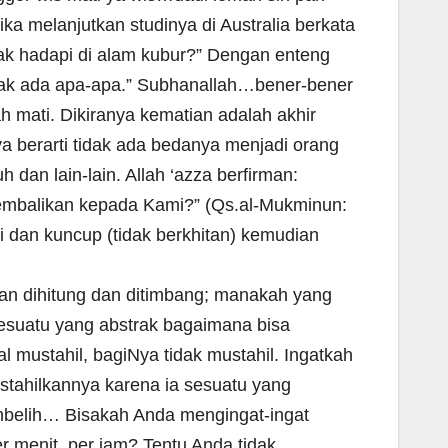
 melanjutkan studinya di Australia berkata
ak hadapi di alam kubur?” Dengan enteng
gak ada apa-apa.” Subhanallah…bener-bener
h mati. Dikiranya kematian adalah akhir
ya berarti tidak ada bedanya menjadi orang
dan lain-lain. Allah ‘azza berfirman:
kembalikan kepada Kami?” (Qs.al-Mukminun:
ki dan kuncup (tidak berkhitan) kemudian
an dihitung dan ditimbang; manakah yang
sesuatu yang abstrak bagaimana bisa
 mustahil, bagiNya tidak mustahil. Ingatkah
stahilkannya karena ia sesuatu yang
embelih… Bisakah Anda mengingat-ingat
r menit, per jam? Tentu Anda tidak