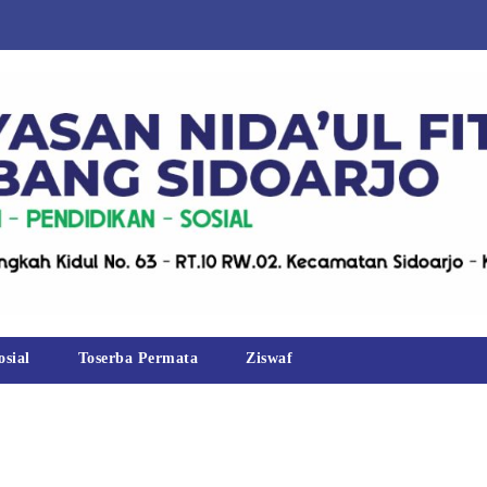
osial
Toserba Permata
Ziswaf